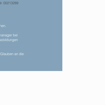
r. 00213289
chen.
tmanager bei
usbildungen
 Glauben an die