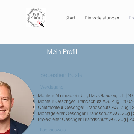
Start
Dienstleistungen
Pro
Mein Profil
Sebastian Postel
Werdegang
Monteur Minimax GmbH, Bad Oldesloe, DE | 20
Monteur Oeschger Brandschutz AG, Zug | 2007
Chefmonteur Oeschger Brandschutz AG, Zug | 
Montageleiter Oeschger Brandschutz AG, Zug |
Projektleiter Oeschger Brandschutz AG, Zug | 2
Fachausweis