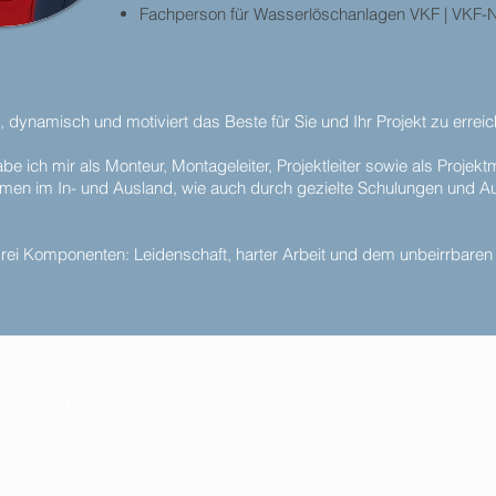
Fachperson für Wasserlöschanlagen VKF | VKF-N
, dynamisch und motiviert das Beste für Sie und Ihr Projekt zu errei
e ich mir als Monteur, Montageleiter, Projektleiter sowie als Projek
hmen im
In- und Ausland, wie auch durch gezielte Schulungen und A
 drei Komponenten:
Leidenschaft, harter Arbeit und dem unbeirrbaren
tung GmbH