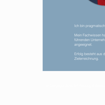
Ich bin
pragmatisch
Mein Fachwissen hab
führenden
Unterne
angeeignet.
Erfolg besteht aus
Zielerreichnung.
© Copyright 2018 SP Planung & Bera